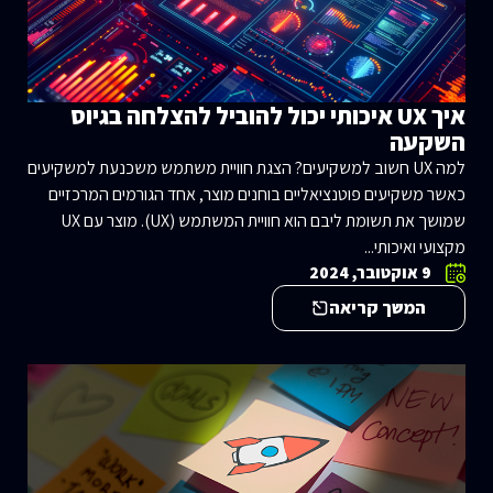
איך UX איכותי יכול להוביל להצלחה בגיוס
השקעה
למה UX חשוב למשקיעים? הצגת חוויית משתמש משכנעת למשקיעים
כאשר משקיעים פוטנציאליים בוחנים מוצר, אחד הגורמים המרכזיים
שמושך את תשומת ליבם הוא חוויית המשתמש (UX). מוצר עם UX
מקצועי ואיכותי...
9 אוקטובר, 2024
המשך קריאה