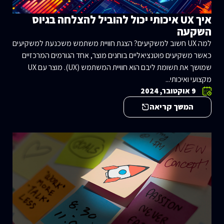
איך UX איכותי יכול להוביל להצלחה בגיוס
השקעה
למה UX חשוב למשקיעים? הצגת חוויית משתמש משכנעת למשקיעים
כאשר משקיעים פוטנציאליים בוחנים מוצר, אחד הגורמים המרכזיים
שמושך את תשומת ליבם הוא חוויית המשתמש (UX). מוצר עם UX
מקצועי ואיכותי...
9 אוקטובר, 2024
המשך קריאה