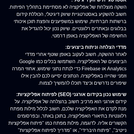
השקה מוצלחת של אפליקציה לא מסתיימת בתהליך הפיתוח.
חשוב להשקיע באסטרטגיית שיווק דיגיטלי, הכוללת קידום
ברשתות חברתיות, שימוש במשפיענים והפצת תוכן איכותי
בבלוגים ובאתרים רלוונטיים. שיווק נכון יכול להגדיל את
החשיפה של האפליקציה באופן דרמטי.
מדדי הצלחה וניתוח ביצועים:
לאחר ההשקה, חשוב לעקוב באופן שוטף אחרי מדדי
הביצועים של האפליקציה. השתמשו בכלים כמו Google
Analytics או Firebase כדי לנתח נתוני שימוש, אחוזי המרה
וזמני שהייה באפליקציה. הנתונים יסייעו לכם להבין אילו
שיפורים נדרשים וכיצד תוכלו להמשיך לצמוח.
שימוש נכון בקידום אורגני (SEO) לפיתוח אפליקציות:
קידום אורגני הוא מרכיב חשוב בהצלחה של אפליקציה. על
מנת לקדם את האפליקציה שלכם, חשוב לכלול מילות מפתח
רלוונטיות בתיאורי האפליקציה, בתוכן באתר, ובפרסומים
הקשורים אליה. לדוגמה, מילות מפתח כמו "פיתוח אפליקציות
נייטיב", "פיתוח היברידי", או "מדריך לפיתוח אפליקציות"