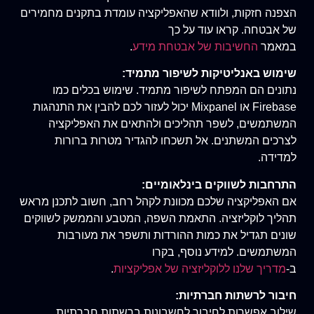
הצפנה חזקות, ולוודא שהאפליקציה עומדת בתקנים מחמירים
של אבטחה. קראו עוד על כך
במאמר
החשיבות של אבטחת מידע
.
שימוש באנליטיקות לשיפור מתמיד:
נתונים הם המפתח לשיפור מתמיד. שימוש בכלים כמו
Firebase או Mixpanel יכול לעזור לכם להבין את התנהגות
המשתמשים, לשפר תהליכים ולהתאים את האפליקציה
לצרכים המשתנים. אל תשכחו להגדיר מטרות ברורות
למדידה.
התרחבות לשווקים בינלאומיים:
אם האפליקציה שלכם מכוונת לקהל רחב, חשוב לתכנן מראש
תהליך לוקליזציה. התאמת השפה, המטבע והממשק לשווקים
שונים תגדיל את כמות ההורדות ותשפר את מעורבות
המשתמשים. למידע נוסף, בקרו
ב-
מדריך שלנו ללוקליזציה של אפליקציות
.
חיבור לרשתות חברתיות:
שילוב אפשרות לחיבור לחשבונות ברשתות חברתיות