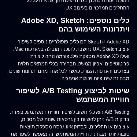
התוכנה עוזרת לתכנן בצורה יעילה תוך שמירה על כל
התהליכים המרכזיים בעיצוב UX.
כלים נוספים: Adobe XD, Sketch
ויתרונות השימוש בהם
Adobe XD ו-Sketch הם כלים פופולריים נוספים לשיפור
עיצוב UX. Sketch נחשבת לתוכנה מובילה במערכות Mac,
ואילו Adobe XD מספקת פלטפורמה נוחה ליצירת
פרוטוטייפים ואפיון ממשק. הבחירה בכלי המתאים תלויה
בצרכים והעדפות הצוות, כאשר לכל אחד מהם יתרונות שונים
מבחינת שיתופיות ויכולות אנימציה.
שיטות לביצוע A/B Testing לשיפור
חוויית המשתמש
A/B Testing הוא כלי חשוב לשיפור חוויית המשתמש. בעזרת
בדיקות A/B ניתן להשוות בין גרסאות שונות של מסכים,
עיצובים או תהליכים, ולבדוק איזו גרסה מספקת תוצאות
טובות יותר מבחינת חוויית המשתמש. זה מאפשר לשפר את