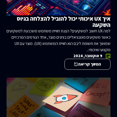
איך UX איכותי יכול להוביל להצלחה בגיוס
השקעה
למה UX חשוב למשקיעים? הצגת חוויית משתמש משכנעת למשקיעים
כאשר משקיעים פוטנציאליים בוחנים מוצר, אחד הגורמים המרכזיים
שמושך את תשומת ליבם הוא חוויית המשתמש (UX). מוצר עם UX
מקצועי ואיכותי...
9 אוקטובר, 2024
המשך קריאה