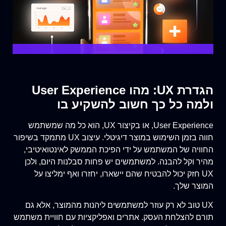
הגדרת UX: מהו User Experience
ולמה כל כך חשוב להשקיע בו
User Experience, או בקיצור UX, הוא כל מה שמשתמש
חווה בזמן השימוש במוצר דיגיטלי. עיצוב UX מתמקד בשיפור
החוויה של המשתמש על ידי הפיכת הממשק לאינטואיטיבי,
מהיר וקל להבנה. למשתמשים יש פחות סבלנות היום, ולכן
UX חזק יכול להבטיח שהם יישארו, יחזרו ואף ימליצו על
המוצר שלך.
UX טוב לא רק עוזר למשתמשים ליהנות מהמוצר, אלא גם
תורם להצלחת העסק. אתרים ואפליקציות עם חוויית משתמש