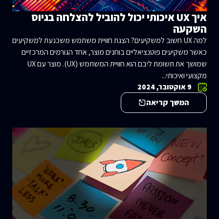
איך UX איכותי יכול להוביל להצלחה בגיוס
השקעה
למה UX חשוב למשקיעים? הצגת חוויית משתמש משכנעת למשקיעים
כאשר משקיעים פוטנציאליים בוחנים מוצר, אחד הגורמים המרכזיים
שמושך את תשומת ליבם הוא חוויית המשתמש (UX). מוצר עם UX
מקצועי ואיכותי...
9 אוקטובר, 2024
המשך קריאה