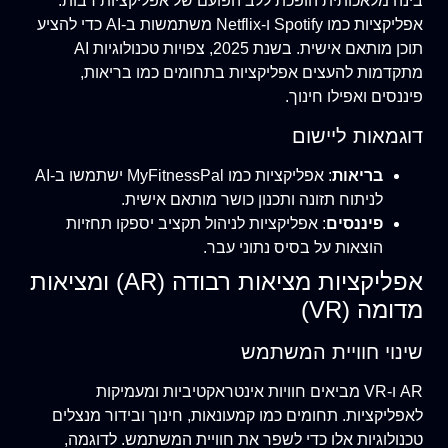
בינה מלאכותית הופכת ללב הפועם של אפליקציות רבות.
אפליקציות כמו Spotify ו-Netflix משתמשות ב-AI כדי להציע
תוכן מותאם אישית. בשנת 2025, צפויות טכנולוגיות AI
מתקדמות להעצים אפליקציות בתחומים כמו בריאות,
פיננסים ואפילו חינוך.
דוגמאות ליישום
בריאות
: אפליקציות כמו MyFitnessPal ישתמשו ב-AI
לניתוח תזונה ותכנון כושר מותאם אישית.
פיננסים
: אפליקציות לניהול תקציב יספקו תחזיות
הוצאות על בסיס נתוני עבר.
אפליקציות מציאות רבודה (AR) ומציאות
מדומה (VR)
שינוי חוויית המשתמש
AR ו-VR מביאים חוויות אינטראקטיביות ומעמיקות
לאפליקציות. תחומים כמו קמעונאות, חינוך ובידור מנצלים
טכנולוגיות אלו כדי לשפר את חוויית המשתמש. לדוגמה,