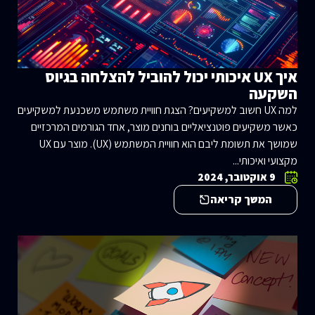
איך UX איכותי יכול להוביל להצלחה בגיוס
השקעה
למה UX חשוב למשקיעים? הצגת חוויית משתמש משכנעת למשקיעים
כאשר משקיעים פוטנציאליים בוחנים מוצר, אחד הגורמים המרכזיים
שמושך את תשומת ליבם הוא חוויית המשתמש (UX). מוצר עם UX
מקצועי ואיכותי...
9 אוקטובר, 2024
המשך קריאה